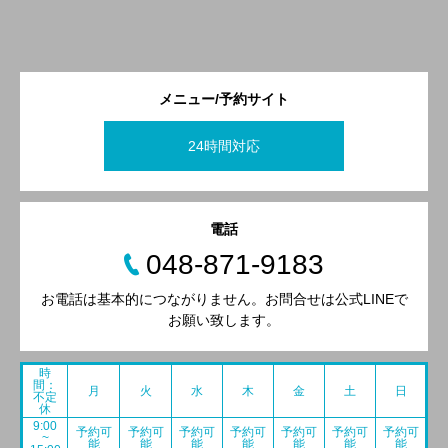
メニュー/予約サイト
24時間対応
電話
048-871-9183
お電話は基本的につながりません。お問合せは公式LINEで
お願い致します。
時
間：
月
火
水
木
金
土
日
不定
休
9:00
予約可
予約可
予約可
予約可
予約可
予約可
予約可
~
能
能
能
能
能
能
能