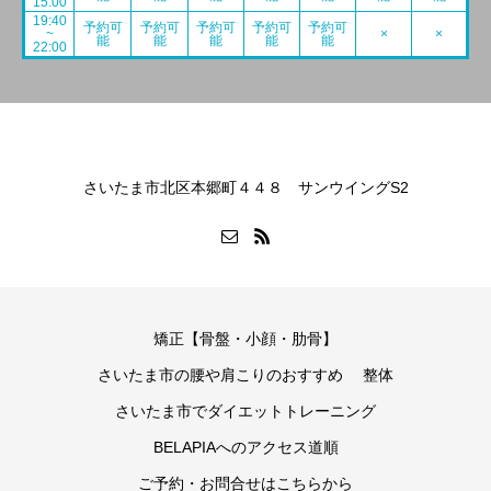
15:00
19:40
予約可
予約可
予約可
予約可
予約可
~
×
×
能
能
能
能
能
22:00
さいたま市北区本郷町４４８ サンウイングS2
矯正【骨盤・小顔・肋骨】
さいたま市の腰や肩こりのおすすめ 整体
さいたま市でダイエットトレーニング
BELAPIAへのアクセス道順
ご予約・お問合せはこちらから