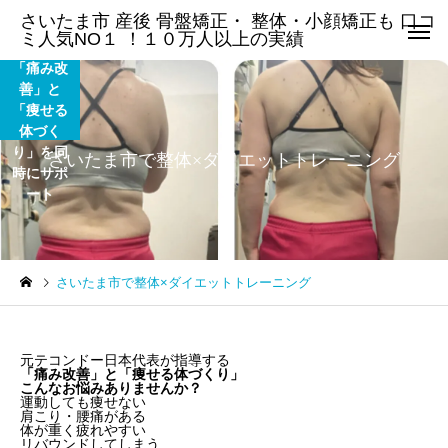
整体だけ
さいたま市 産後 骨盤矯正・ 整体・小顔矯正も 口コ
で終わら
ミ人気NO１ ！１０万人以上の実績
ない｜
「痛み改
善」と
「痩せる
体づく
り」を同
さいたま市で整体×ダイエットトレーニング
時にサポ
ート
さいたま市で整体×ダイエットトレーニング
元テコンドー日本代表が指導する
「痛み改善」と「痩せる体づくり」
こんなお悩みありませんか？
運動しても痩せない
肩こり・腰痛がある
体が重く疲れやすい
リバウンドしてしまう