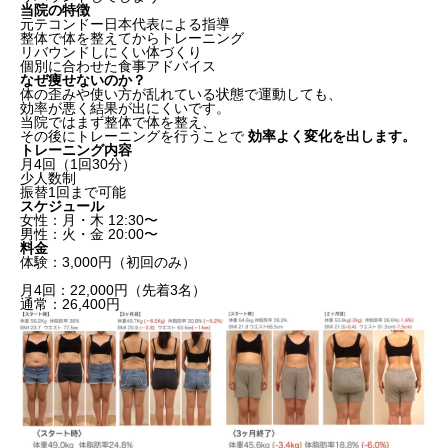
当院の特徴
元テコンドー日本代表による指導
整体で体を整えてからトレーニング
リバウンドしにくい体づくり
個別に合わせた食事アドバイス
なぜ痩せないのか？
体の歪みや使い方が乱れている状態で運動しても、
効率が悪く結果が出にくいです。
当院ではまず整体で体を整え、
その後にトレーニングを行うことで
効率よく変化を出します。
トレーニング内容
月4回（1回30分）
少人数制
振替1回まで可能
スケジュール
女性：月・木 12:30〜
男性：火・金 20:00〜
料金
体験：3,000円（初回のみ）
月4回：22,000円（先着3名）
通常：26,400円