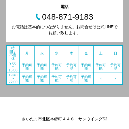
電話
048-871-9183
お電話は基本的につながりません。お問合せは公式LINEで
お願い致します。
時
間：
月
火
水
木
金
土
日
不定
休
9:00
予約可
予約可
予約可
予約可
予約可
予約可
予約可
~
能
能
能
能
能
能
能
15:00
19:40
予約可
予約可
予約可
予約可
予約可
~
×
×
能
能
能
能
能
22:00
さいたま市北区本郷町４４８ サンウイングS2