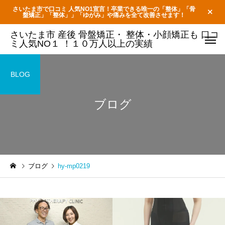
さいたま市で口コミ 人気NO1宣言！卒業できる唯一の「整体」「骨
盤矯正」「整体」」「ゆがみ」や痛みを全て改善させます！
さいたま市 産後 骨盤矯正・ 整体・小顔矯正も 口コ
ミ人気NO１ ！１０万人以上の実績
BLOG
ブログ
ブログ
hy-mp0219